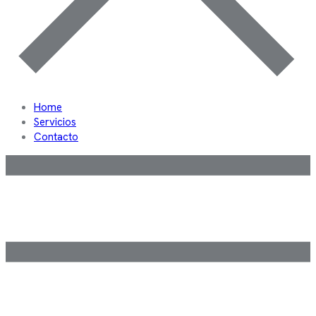
Home
Servicios
Contacto