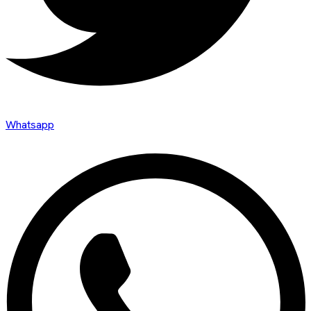
Whatsapp