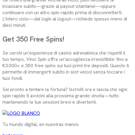
incassare subito—grazie ai payout istantanei—oppure
continuare con un altro spin rapido prima di disconnetterti.
L’intero ciclo—dal login al logout—richiede spesso meno di
dieci minuti.
Get 350 Free Spins!
Se cerchi un’esperienza di casinò adrenalinica che rispetti il
tuo tempo, Vinci Spin offre un’accoglienza irresistibile: fino a
€3.000+ e 350 free spins sui tuoi primi tre depositi. Questo ti
permette di immergerti subito in slot veloci senza toccare i
tuoi fondi.
Sei pronto a tentare la fortuna? Iscriviti ora e lascia che ogni
spin rapido ti avvicini alla prossima grande vincita—tutto
mantenendo le tue sessioni brevi e divertenti.
Tu mundo digital, en nuestras manos